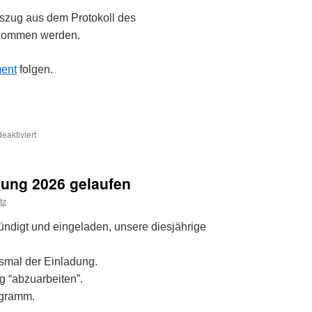
szug aus dem Protokoll des
nommen werden.
ent
folgen.
für
aktiviert
Landesmeisterschaft
in
Loitz
ung 2026 gelaufen
tz
ündigt und eingeladen, unsere diesjährige
esmal der Einladung.
g “abzuarbeiten”.
ogramm.