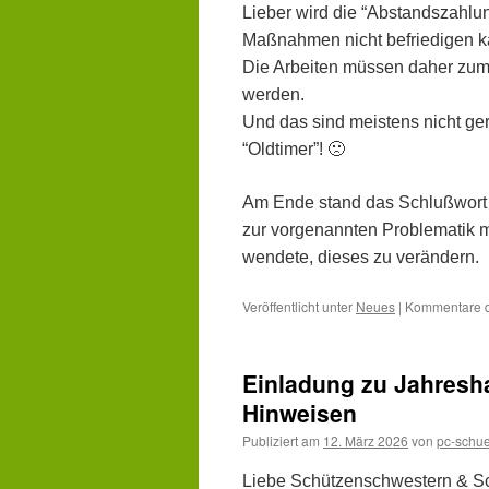
Lieber wird die “Abstandszahlun
Maßnahmen nicht befriedigen k
Die Arbeiten müssen daher zum 
werden.
Und das sind meistens nicht ger
“Oldtimer”! 🙁
Am Ende stand das Schlußwort 
zur vorgenannten Problematik m
wendete, dieses zu verändern.
Veröffentlicht unter
Neues
|
Kommentare de
Einladung zu Jahresh
Hinweisen
Publiziert am
12. März 2026
von
pc-schue
Liebe Schützenschwestern & Sc