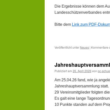
Die Ergebnisse können dem Au
Landesschützenverbandes
ent
Bitte dem
Link zum PDF-Dokum
Veröffentlicht unter
Neues
|
Kommentare de
Jahreshauptversamml
Publiziert am
26. April 2026
von
pc-schue
Am 25.04.26 fand, wie ja angek
Jahreshauptversammlung statt.
29 Vereinsmitglieder folgten di
Es galt eine lange Tagesordnun
10 Punkte standen auf dem Pr