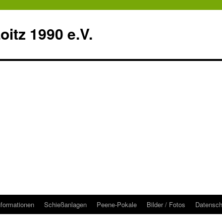
itz 1990 e.V.
nformationen
Schießanlagen
Peene-Pokale
Bilder / Fotos
Datensch