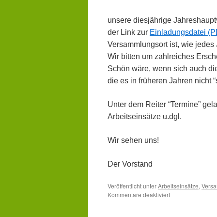
unsere diesjährige Jahreshaupt
der Link zur
Einladungsdatei (
Versammlungsort ist, wie jedes 
Wir bitten um zahlreiches Ersc
Schön wäre, wenn sich auch die
die es in früheren Jahren nicht 
Unter dem Reiter “Termine” gela
Arbeitseinsätze u.dgl.
Wir sehen uns!
Der Vorstand
Veröffentlicht unter
Arbeitseinsätze
,
Vers
für
Kommentare deaktiviert
Einladung
zu