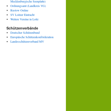
Mecklenburgische Seenplatte)
Ordnungsamt (Landkreis VG)
Rustow Online
SV Loitzer Eintracht
Weitere Vereine in Loitz
Schützenverbände
Deutscher Schützenbund
Europäische Schützenkonförderation
Landesschützenverband MV