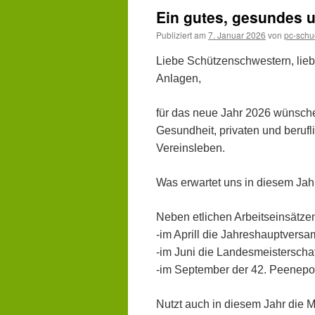
Jahreshauptvers
Ein gutes, gesundes u
mit
weiteren
Publiziert am
7. Januar 2026
von
pc-schu
Hinweisen
Liebe Schützenschwestern, lieb
Anlagen,
für das neue Jahr 2026 wünsche
Gesundheit, privaten und beruf
Vereinsleben.
Was erwartet uns in diesem Jahr?
Neben etlichen Arbeitseinsätze
-im Aprill die Jahreshauptvers
-im Juni die Landesmeisterschaf
-im September der 42. Peenepo
Nutzt auch in diesem Jahr die 