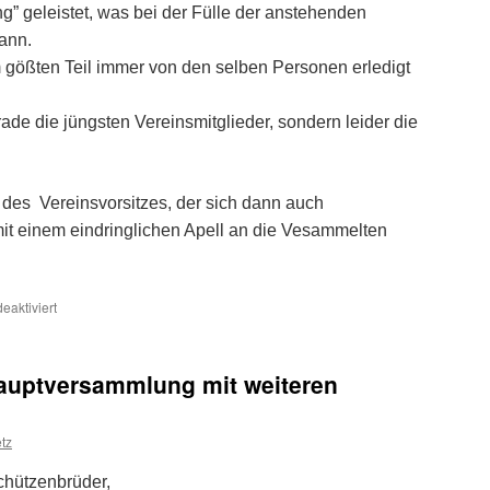
g” geleistet, was bei der Fülle der anstehenden
ann.
gößten Teil immer von den selben Personen erledigt
ade die jüngsten Vereinsmitglieder, sondern leider die
des Vereinsvorsitzes, der sich dann auch
it einem eindringlichen Apell an die Vesammelten
für
aktiviert
Jahreshauptversammlung
2026
gelaufen
auptversammlung mit weiteren
tz
hützenbrüder,