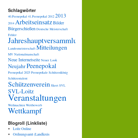
Schlagwörter
2013
40.Peenepokal
41.Peenepokal
2012
Arbeitseinsatz
Bilder
2014
Bürgerschießen
Deutsche Meisterschaft
Fehler
Jahreshauptversammlung
Mitteilungen
Landesmeisterschaft
MV
Nationalmanschaft
Neue Internetseite
Neuer Look
Peenepokal
Neujahr
Peenepokal 2025
Peenepokale
Schützenkönig
Schützentalent
Schützenverein
Skeet
SVL
SVL-Loitz
Veranstaltungen
Weihnachten
Wettbewerb
Wettkampf
Blogroll (Linkliste)
Loitz Online
Ordnungsamt (Landkreis