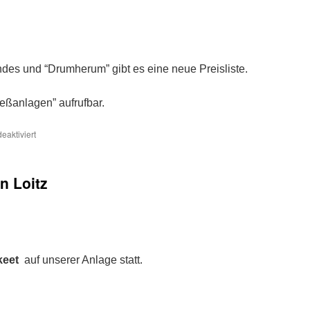
des und “Drumherum” gibt es eine neue Preisliste.
ießanlagen” aufrufbar.
für
aktiviert
Neue
Preisliste
n Loitz
Skeet
auf unserer Anlage statt.