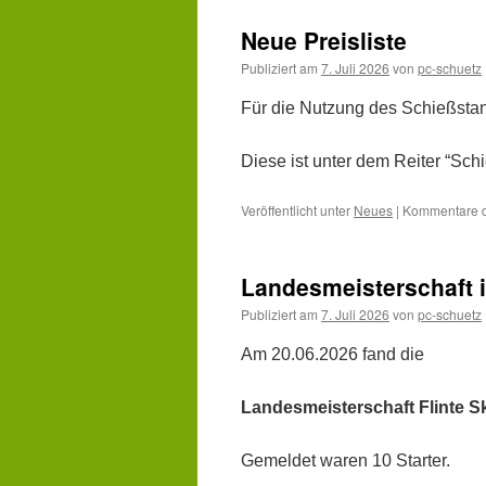
Inhalt
Neue Preisliste
springen
Publiziert am
7. Juli 2026
von
pc-schuetz
Für die Nutzung des Schießstan
Diese ist unter dem Reiter “Sch
Veröffentlicht unter
Neues
|
Kommentare de
Landesmeisterschaft i
Publiziert am
7. Juli 2026
von
pc-schuetz
Am 20.06.2026 fand die
Landesmeisterschaft Flinte 
Gemeldet waren 10 Starter.