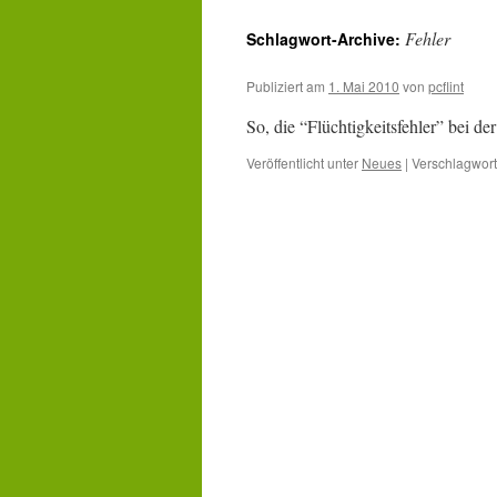
Inhalt
Fehler
Schlagwort-Archive:
springen
Publiziert am
1. Mai 2010
von
pcflint
So, die “Flüchtigkeitsfehler” bei de
Veröffentlicht unter
Neues
|
Verschlagwort