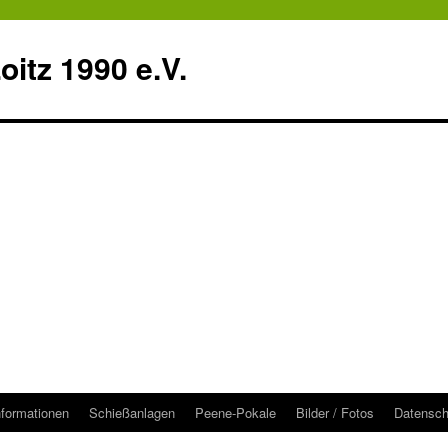
itz 1990 e.V.
nformationen
Schießanlagen
Peene-Pokale
Bilder / Fotos
Datensch