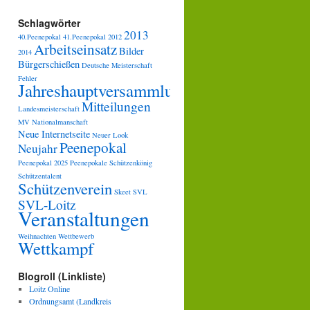
Schlagwörter
2013
40.Peenepokal
41.Peenepokal
2012
Arbeitseinsatz
Bilder
2014
Bürgerschießen
Deutsche Meisterschaft
Fehler
Jahreshauptversammlung
Mitteilungen
Landesmeisterschaft
MV
Nationalmanschaft
Neue Internetseite
Neuer Look
Peenepokal
Neujahr
Peenepokal 2025
Peenepokale
Schützenkönig
Schützentalent
Schützenverein
Skeet
SVL
SVL-Loitz
Veranstaltungen
Weihnachten
Wettbewerb
Wettkampf
Blogroll (Linkliste)
Loitz Online
Ordnungsamt (Landkreis