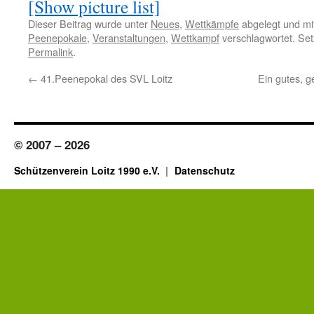
[Show picture list]
Dieser Beitrag wurde unter
Neues
,
Wettkämpfe
abgelegt und mi
Peenepokale
,
Veranstaltungen
,
Wettkampf
verschlagwortet. Set
Permalink
.
←
41.Peenepokal des SVL Loitz
Ein gutes, g
© 2007 – 2026
Schützenverein Loitz 1990 e.V.
Datenschutz