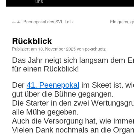
Inhalt
uns
springen
←
41.Peenepokal des SVL Loitz
Ein gutes, g
Rückblick
Publiziert am
10. November 2025
von
pc-schuetz
Das Jahr neigt sich langsam dem E
für einen Rückblick!
Der
41. Peenepokal
im Skeet ist, w
gut über die Bühne gegangen.
Die Starter in den zwei Wertungsgr
alle Mühe gegeben.
Auch die Versorgung hat, wie immer
Vielen Dank nochmals an die Organ