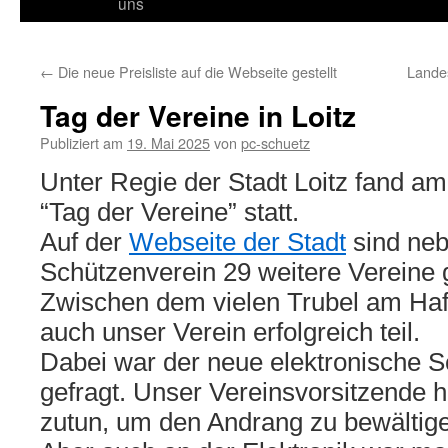
Inhalt
uns
springen
←
Die neue Preisliste auf die Webseite gestellt
Landes
Tag der Vereine in Loitz
Publiziert am
19. Mai 2025
von
pc-schuetz
Unter Regie der Stadt Loitz fand a
“Tag der Vereine” statt.
Auf der
Webseite der Stadt
sind ne
Schützenverein 29 weitere Vereine g
Zwischen dem vielen Trubel am H
auch unser Verein erfolgreich teil.
Dabei war der neue elektronische S
gefragt. Unser Vereinsvorsitzende h
zutun, um den Andrang zu bewältig