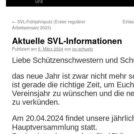
Inhalt
uns
springen
←
SVL-Frühjahrsputz (Erster regulärer
Einla
Arbeitseinsatz 2023)
Aktuelle SVL-Informationen
Publiziert am
5. März 2024
von
pc-schuetz
Liebe Schützenschwestern und Sch
das neue Jahr ist zwar nicht mehr s
ist gerade die richtige Zeit, um
Euch
Vereinsjahr zu wünschen und die ne
zu verkünden.
Am 20.04.2024 findet unsere jährlic
Hauptversammlung statt.