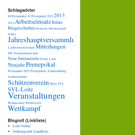
Schlagwörter
2013
40.Peenepokal
41.Peenepokal
2012
Arbeitseinsatz
Bilder
2014
Bürgerschießen
Deutsche Meisterschaft
Fehler
Jahreshauptversammlung
Mitteilungen
Landesmeisterschaft
MV
Nationalmanschaft
Neue Internetseite
Neuer Look
Peenepokal
Neujahr
Peenepokal 2025
Peenepokale
Schützenkönig
Schützentalent
Schützenverein
Skeet
SVL
SVL-Loitz
Veranstaltungen
Weihnachten
Wettbewerb
Wettkampf
Blogroll (Linkliste)
Loitz Online
Ordnungsamt (Landkreis