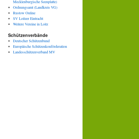
Mecklenburgische Seenplatte)
Ordnungsamt (Landkreis VG)
Rustow Online
SV Loitzer Eintracht
Weitere Vereine in Loitz
Schützenverbände
Deutscher Schützenbund
Europäische Schützenkonförderation
Landesschützenverband MV