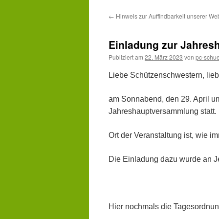
Inhalt
←
Hinweis zur Auffindbarkeit unserer We
springen
Einladung zur Jahre
Publiziert am
22. März 2023
von
pc-schue
Liebe Schützenschwestern, lie
am Sonnabend, den 29. April um
Jahreshauptversammlung statt.
Ort der Veranstaltung ist, wie i
Die Einladung dazu wurde an J
Hier nochmals die Tagesordnun