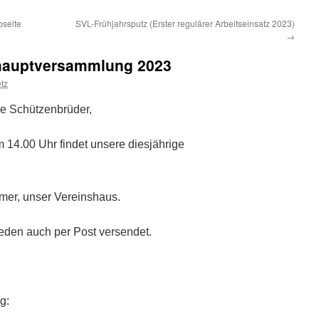
bseite
SVL-Frühjahrsputz (Erster regulärer Arbeitseinsatz 2023)
→
shauptversammlung 2023
tz
be Schützenbrüder,
 14.00 Uhr findet unsere diesjährige
mmer, unser Vereinshaus.
eden auch per Post versendet.
g: