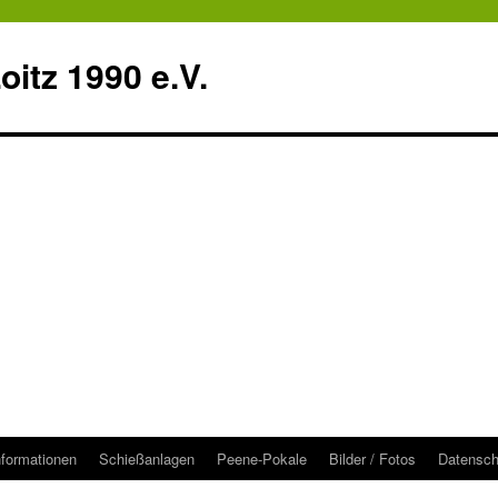
itz 1990 e.V.
nformationen
Schießanlagen
Peene-Pokale
Bilder / Fotos
Datensch