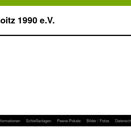
itz 1990 e.V.
nformationen
Schießanlagen
Peene-Pokale
Bilder / Fotos
Datensch