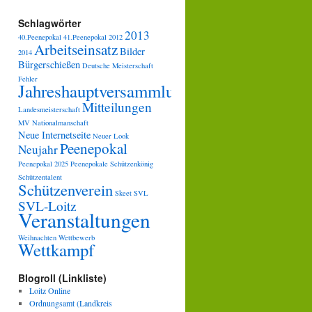
Schlagwörter
2013
40.Peenepokal
41.Peenepokal
2012
Arbeitseinsatz
Bilder
2014
Bürgerschießen
Deutsche Meisterschaft
Fehler
Jahreshauptversammlung
Mitteilungen
Landesmeisterschaft
MV
Nationalmanschaft
Neue Internetseite
Neuer Look
Peenepokal
Neujahr
Peenepokal 2025
Peenepokale
Schützenkönig
Schützentalent
Schützenverein
Skeet
SVL
SVL-Loitz
Veranstaltungen
Weihnachten
Wettbewerb
Wettkampf
Blogroll (Linkliste)
Loitz Online
Ordnungsamt (Landkreis