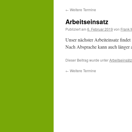
Inhalt
←
Weitere Termine
springen
Arbeitseinsatz
Publiziert am
6. Februar 2019
von
Frank 
Unser nächster Arbeiteinsatz findet
Nach Absprache kann auch länger a
Dieser Beitrag wurde unter
Arbeitseinsät
←
Weitere Termine