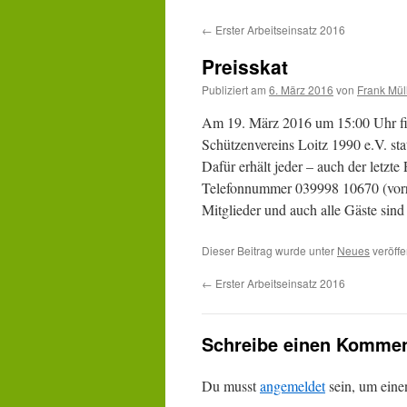
Inhalt
←
Erster Arbeitseinsatz 2016
springen
Preisskat
Publiziert am
6. März 2016
von
Frank Mül
Am 19. März 2016 um 15:00 Uhr fin
Schützenvereins Loitz 1990 e.V. sta
Dafür erhält jeder – auch der letzt
Telefonnummer 039998 10670 (vorr
Mitglieder und auch alle Gäste sind 
Dieser Beitrag wurde unter
Neues
veröffe
←
Erster Arbeitseinsatz 2016
Schreibe einen Kommen
Du musst
angemeldet
sein, um ein