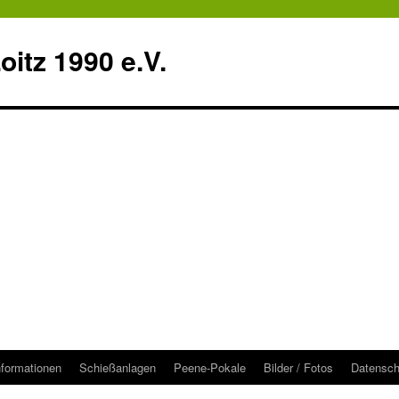
itz 1990 e.V.
nformationen
Schießanlagen
Peene-Pokale
Bilder / Fotos
Datensch