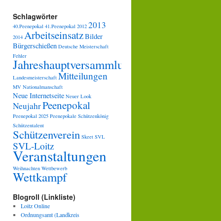
Schlagwörter
2013
40.Peenepokal
41.Peenepokal
2012
Arbeitseinsatz
Bilder
2014
Bürgerschießen
Deutsche Meisterschaft
Fehler
Jahreshauptversammlung
Mitteilungen
Landesmeisterschaft
MV
Nationalmanschaft
Neue Internetseite
Neuer Look
Peenepokal
Neujahr
Peenepokal 2025
Peenepokale
Schützenkönig
Schützentalent
Schützenverein
Skeet
SVL
SVL-Loitz
Veranstaltungen
Weihnachten
Wettbewerb
Wettkampf
Blogroll (Linkliste)
Loitz Online
Ordnungsamt (Landkreis